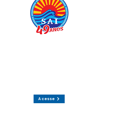
Associação Amigos de
Itamambuca, desde 1977
preservando a praia de
Itamambuca e região.
Visite nossa Área do associado!
Acesse
Entre em
contato