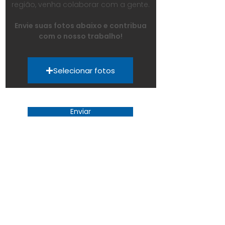
região,
venha colaborar com a gente.
Envie suas fotos abaixo e contribua
com o nosso trabalho!
Selecionar fotos
Enviar